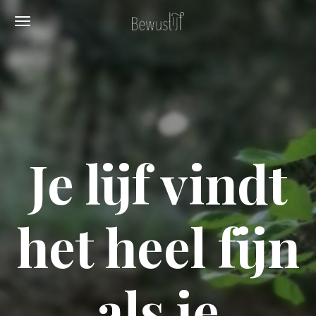
Ga
direct
naar
de
hoofdinhoud
Je lijf vindt
het heel fijn
als je