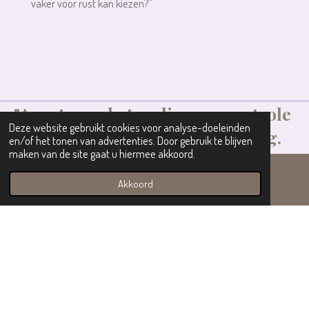
vaker voor rust kan kiezen?"
"Angst voor het verlies van controle
Deze website gebruikt cookies voor analyse-doeleinden
kan ons weerhouden van zelfzorg.
en/of het tonen van advertenties. Door gebruik te blijven
maken van de site gaat u hiermee akkoord.
Als we onze behoeften negeren,
ontdekken we pas hoe uitgeput we
Akkoord
E-mailadres
Instagram
zijn. Laten we wat meer tijd voor
onszelf nemen en zien wat er
gebeurt."